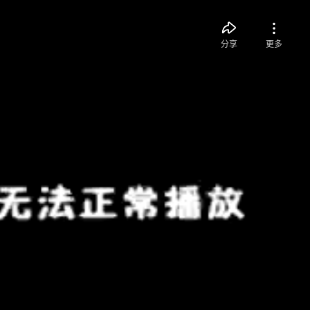
分享
更多