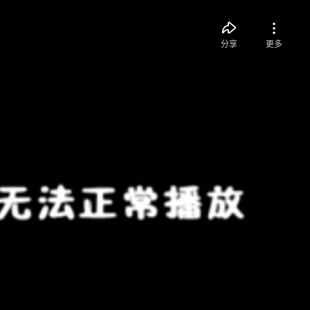
分享
更多