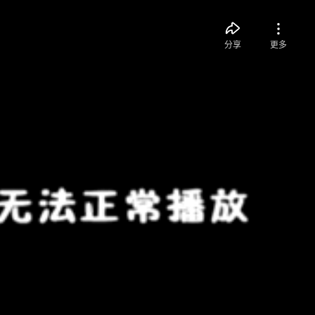
分享
更多