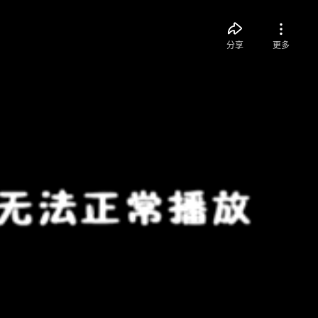
分享
更多