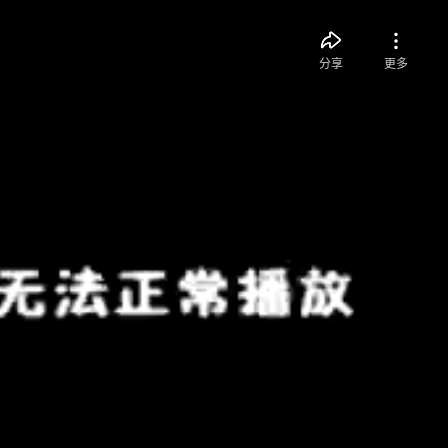
分享
更多