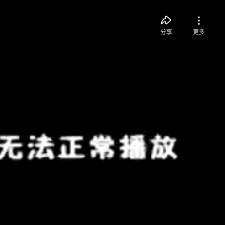
分享
更多