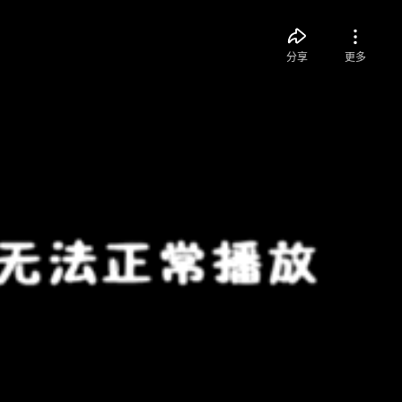
分享
更多