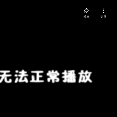
分享
更多