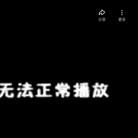
分享
更多