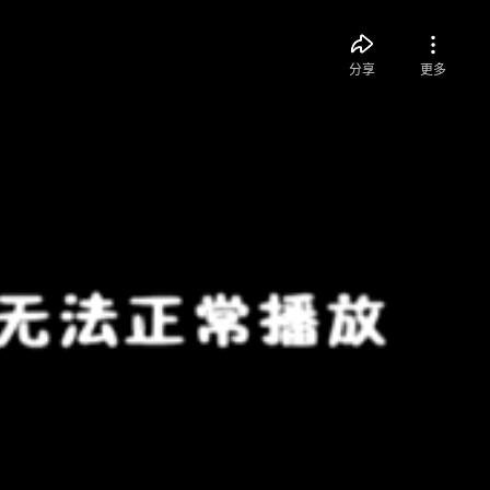
分享
更多