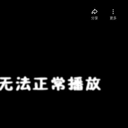
分享
更多