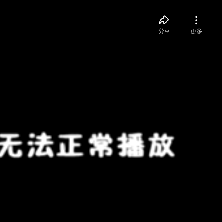
分享
更多