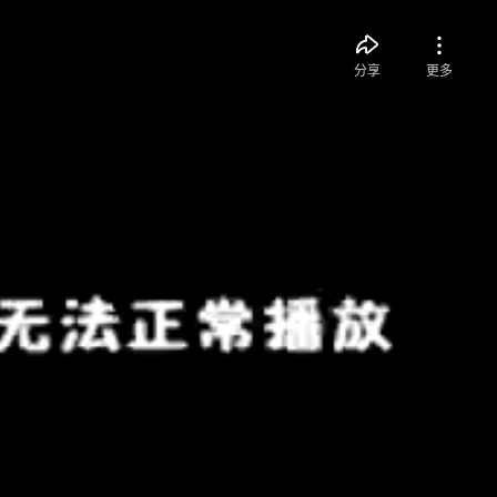
分享
更多