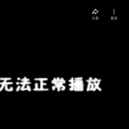
分享
更多