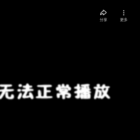
分享
更多