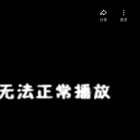
分享
更多