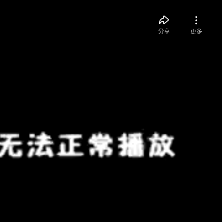
分享
更多