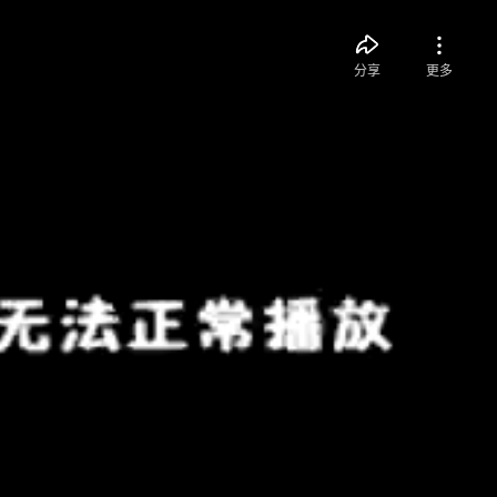
分享
更多