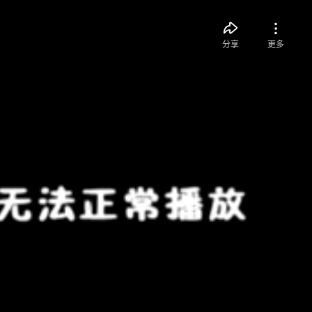
分享
更多