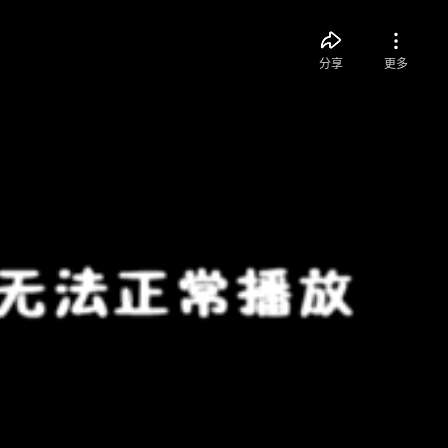
分享
更多