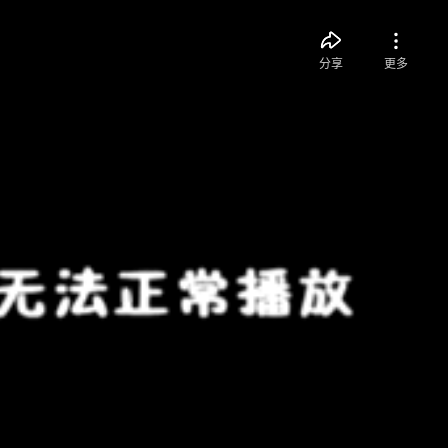
分享
更多