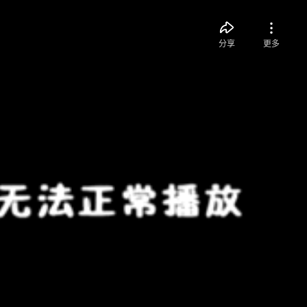
分享
更多