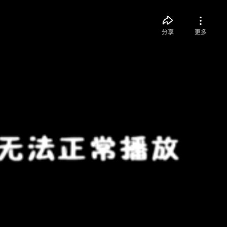
分享
更多