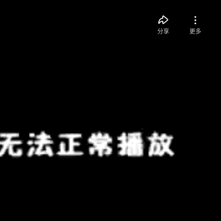
分享
更多