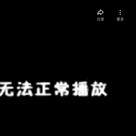
分享
更多