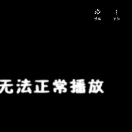
分享
更多