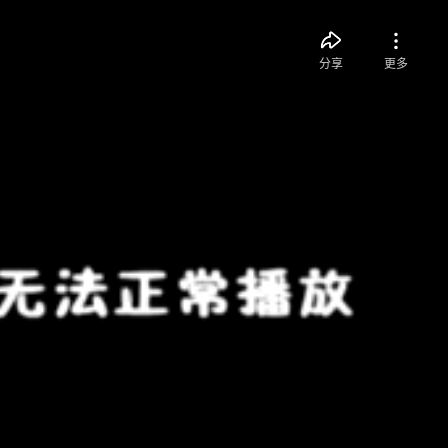
分享
更多