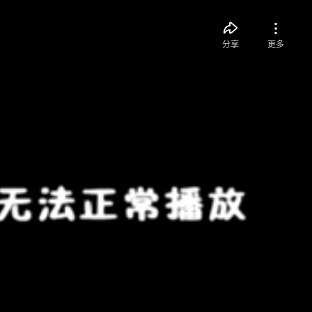
分享
更多