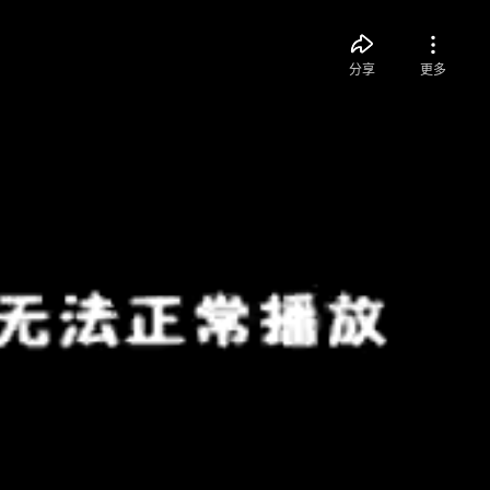
分享
更多