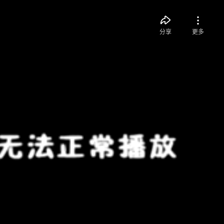
分享
更多