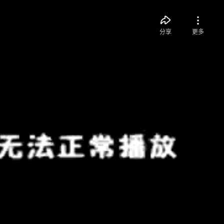
分享
更多