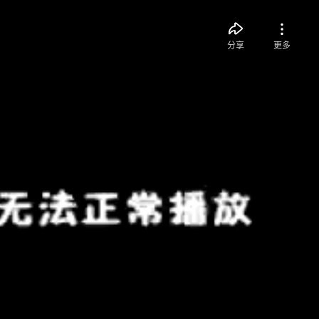
分享
更多