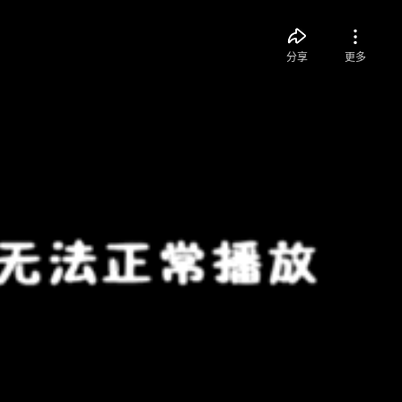
分享
更多