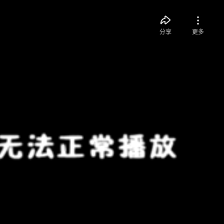
分享
更多