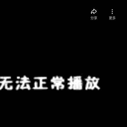
分享
更多