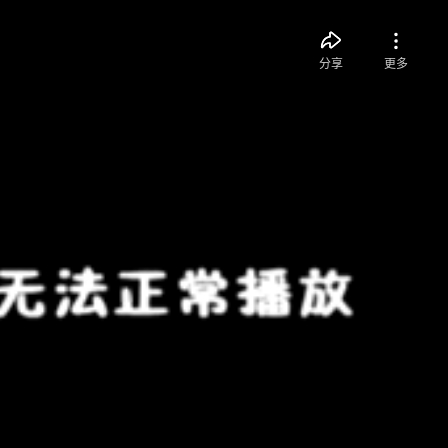
分享
更多