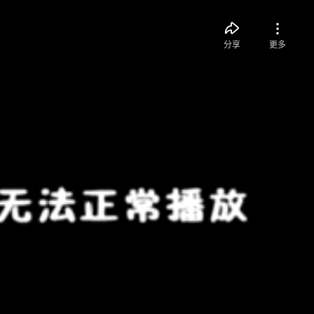
分享
更多