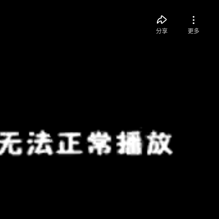
分享
更多