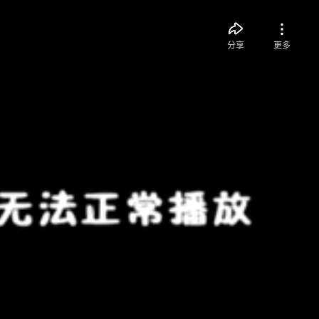
分享
更多