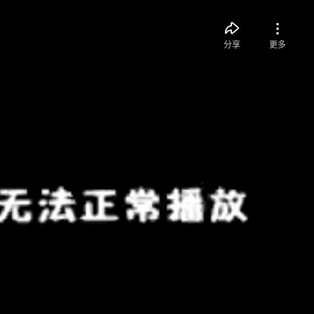
分享
更多