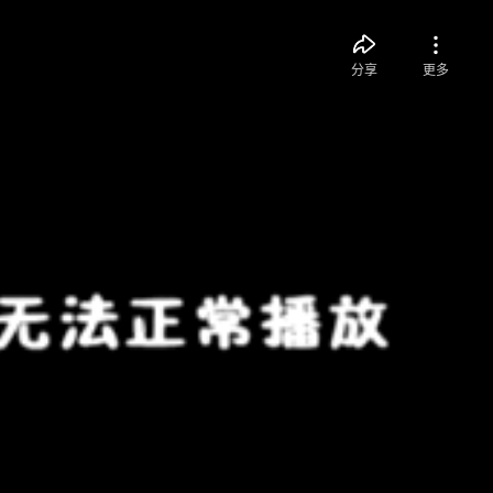
分享
更多