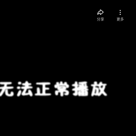
分享
更多