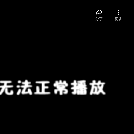
分享
更多