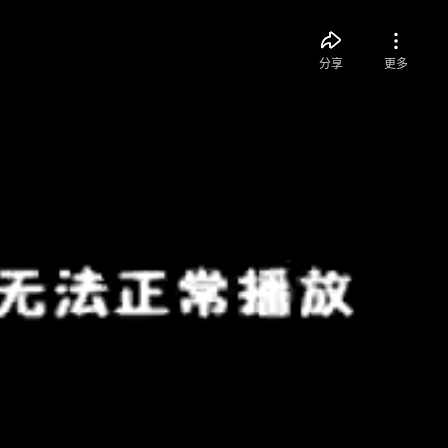
分享
更多