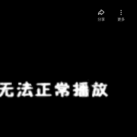
分享
更多