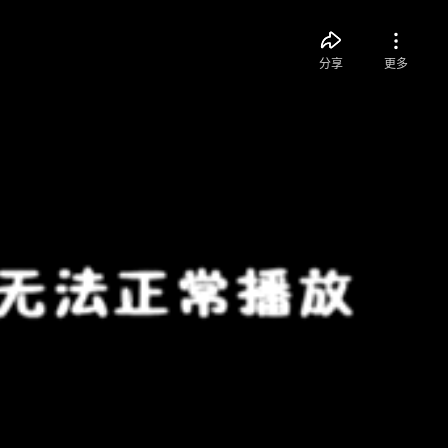
分享
更多