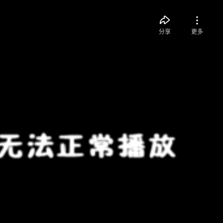
分享
更多