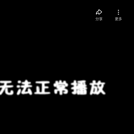
分享
更多