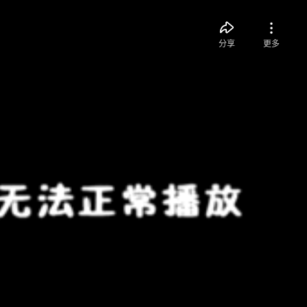
分享
更多