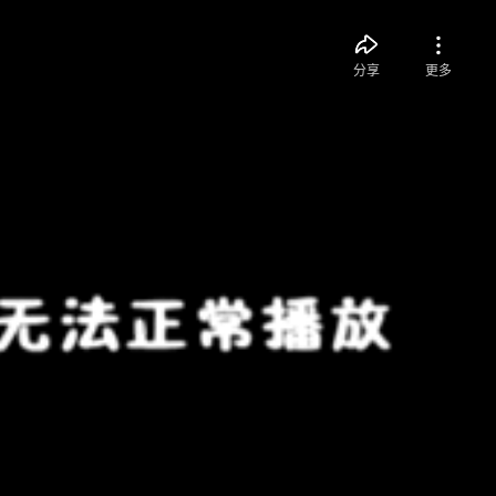
分享
更多